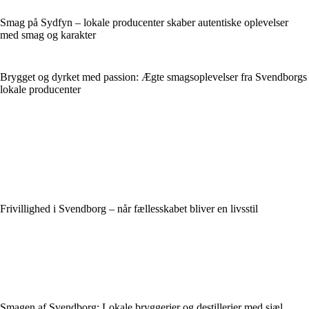
Smag på Sydfyn – lokale producenter skaber autentiske oplevelser
med smag og karakter
Brygget og dyrket med passion: Ægte smagsoplevelser fra Svendborgs
lokale producenter
Frivillighed i Svendborg – når fællesskabet bliver en livsstil
Smagen af Svendborg: Lokale bryggerier og destillerier med sjæl