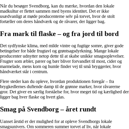
Når du besøger Svendborg, kan du mærke, hvordan den lokale
madkultur er flettet sammen med byens identitet. Det er ikke
usædvanligt at møde producenterne selv på torvet, hvor de stolt
fortæller om deres håndværk og de råvarer, der ligger bag.
Fra mark til flaske – og fra jord til bord
Det sydfynske klima, med milde vintre og fugtige somre, giver gode
betingelser for både frugtavl og grøntsagsdyrkning. Mange lokale
producenter udnytter netop dette til at skabe unikke smagsoplevelser.
Frugter som æbler, pærer og bær bliver forvandlet til most, cider og
marmelade, mens korn og humle finder vej til små bryggerier, hvor
håndværket står i centrum.
Flere steder kan du opleve, hvordan produktionen foregår – fra
brygkedlernes duftende damp til de grønne marker, hvor råvarerne
gror. Det giver en særlig forståelse for, hvor meget tid og kærlighed der
ligger bag hver flaske og hvert glas.
Smag på Svendborg – året rundt
Uanset årstid er der mulighed for at opleve Svendborgs lokale
smagsunivers. Om sommeren summer torvet af liv, når lokale