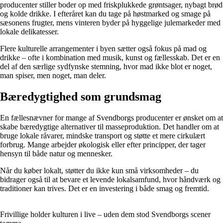
producenter stiller boder op med friskplukkede grøntsager, nybagt brød
og kolde drikke. I efteråret kan du tage på høstmarked og smage på
sæsonens frugter, mens vinteren byder på hyggelige julemarkeder med
lokale delikatesser.
Flere kulturelle arrangementer i byen sætter også fokus på mad og
drikke – ofte i kombination med musik, kunst og fællesskab. Det er en
del af den særlige sydfynske stemning, hvor mad ikke blot er noget,
man spiser, men noget, man deler.
Bæredygtighed som grundsmag
En fællesnævner for mange af Svendborgs producenter er ønsket om at
skabe bæredygtige alternativer til masseproduktion. Det handler om at
bruge lokale råvarer, mindske transport og støtte et mere cirkulært
forbrug. Mange arbejder økologisk eller efter principper, der tager
hensyn til både natur og mennesker.
Når du køber lokalt, støtter du ikke kun små virksomheder – du
bidrager også til at bevare et levende lokalsamfund, hvor håndværk og
traditioner kan trives. Det er en investering i både smag og fremtid.
Frivillige holder kulturen i live – uden dem stod Svendborgs scener