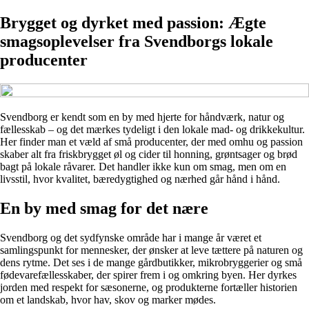
Brygget og dyrket med passion: Ægte
smagsoplevelser fra Svendborgs lokale
producenter
Svendborg er kendt som en by med hjerte for håndværk, natur og
fællesskab – og det mærkes tydeligt i den lokale mad- og drikkekultur.
Her finder man et væld af små producenter, der med omhu og passion
skaber alt fra friskbrygget øl og cider til honning, grøntsager og brød
bagt på lokale råvarer. Det handler ikke kun om smag, men om en
livsstil, hvor kvalitet, bæredygtighed og nærhed går hånd i hånd.
En by med smag for det nære
Svendborg og det sydfynske område har i mange år været et
samlingspunkt for mennesker, der ønsker at leve tættere på naturen og
dens rytme. Det ses i de mange gårdbutikker, mikrobryggerier og små
fødevarefællesskaber, der spirer frem i og omkring byen. Her dyrkes
jorden med respekt for sæsonerne, og produkterne fortæller historien
om et landskab, hvor hav, skov og marker mødes.